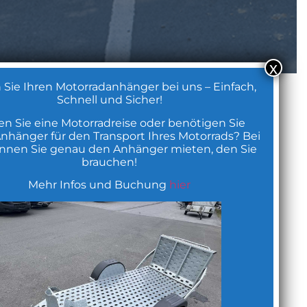
x
 Sie Ihren Motorradanhänger bei uns –
Einfach, Schnell und Sicher!
Sie eine Motorradreise oder benötigen
inen Anhänger für den Transport Ihres
Die AN Autoteile GmbH
rads? Bei uns können Sie genau den
hänger mieten, den Sie brauchen!
ist ein junges, mittelständisches Unternehmen
Mehr Infos und Buchung
hier
mit Sitz in Nordhorn.
Wir sind auf den Vertrieb von Pkw-, LKW- &
Motorradersatzteilen spezialisiert, Reifen,
Werkstatteinrichtungen und auch Zubehör
gehören ebenso zu unserem Lieferprogramm.
Unsere sechs Mitarbeiter tragen allesamt dazu
bei, daß unsere Kunden schnellstmöglich, sowie