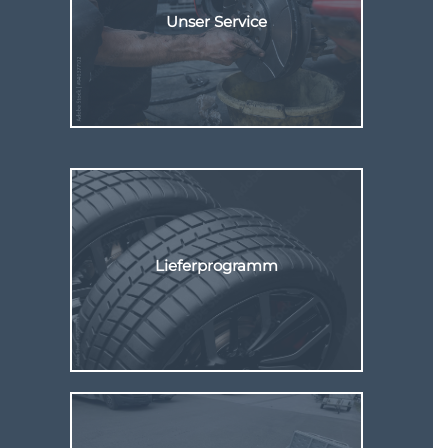
Unser Service
Hier klicken
Lieferprogramm
Hier klicken