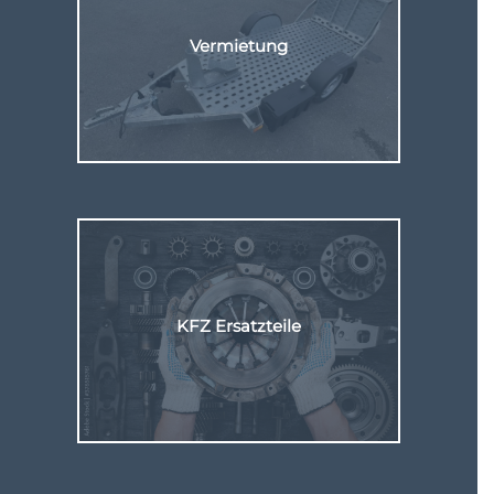
Vermietung
Hier klicken
KFZ Ersatzteile
Hier klicken