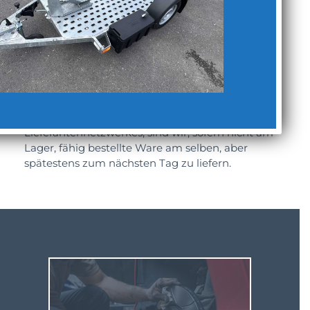
preiswert ihre bestellten Ware erhalten!
Jederzeit stehen wir Ihnen für Fragen und einer
kompetenten Beratung zur Verfügung, unsere
Kunden profitieren von dem gesammeltem
Know-how langjähriger Mitarbeiter, sowie
frischen Impulsen durch neue Angestellte.
Aufgrund unseres breiten
Lieferantennetzwerkes, sind wir, sofern nicht am
Lager, fähig bestellte Ware am selben, aber
spätestens zum nächsten Tag zu liefern.